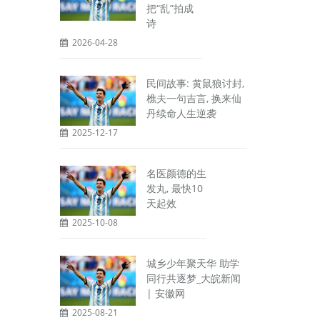
把“乱”拍成
诗
2026-04-28
民间故事: 黄鼠狼讨封,
樵夫一句吉言, 换来仙
丹续命人生逆袭
2025-12-17
名医颜德的生
发丸, 最快10
天起效
2025-10-08
城乡少年聚天华 助学
同行共逐梦_大皖新闻
| 安徽网
2025-08-21